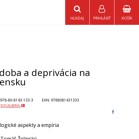
HĽADAJ
PRIHLÁSIŤ
KOŠÍK
doba a deprivácia na
vensku
978-80-8143-133-3
EAN:
9788081431333
:
EQUILIBRIA
ogické aspekty a empíria
Tomáš Želinský