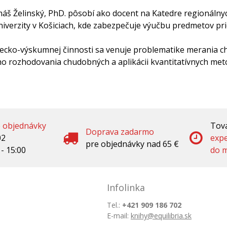
máš Želinský, PhD. pôsobí ako docent na Katedre regionáln
niverzity v Košiciach, kde zabezpečuje výučbu predmetov p
decko-výskumnej činnosti sa venuje problematike merania c
 rozhodovania chudobných a aplikácii kvantitatívnych met
é objednávky
Tova
Doprava zadarmo
02
exp
pre objednávky nad 65 €
 - 15:00
do m
Infolinka
Tel.:
+421 909 186 702
E-mail:
knihy@equilibria.sk