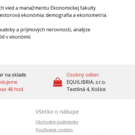
ych vied a manažmentu Ekonomickej fakulty
riestorová ekonómia; demografia a ekonometria.
hudoby a príjmových nerovností, analýze
ód v ekonómii.
r na sklade
Osobný odber:
edujeme
EQUILIBRIA, s.r.o.
ax 48 hod.
Textilná 4, Košice
Všetko o nákupe
Obchodné podmienky
Používanie cookies