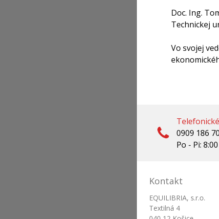
Doc. Ing. To
Technickej u
Vo svojej ve
ekonomického
Telefonick
0909 186 7
Po - Pi: 8:00
Kontakt
EQUILIBRIA, s.r.o.
Textilná 4
040 12 Košice