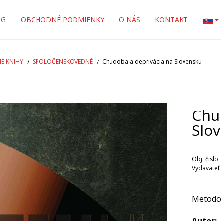
OG
OBCHODNÉ PODMIENKY
O NÁS
KONTAKT
É KNIHY
SPOLOČENSKOVEDNÉ
Chudoba a deprivácia na Slovensku
Chu
Slo
Obj. čislo:
Vydavateľ
Metodol
Autor