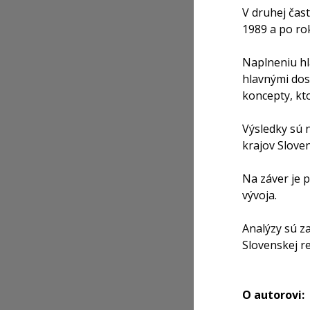
V druhej čas
1989 a po ro
Naplneniu hl
hlavnými dos
koncepty, kt
Výsledky sú 
krajov Sloven
Na záver je 
vývoja.
Analýzy sú z
Slovenskej r
O autorovi: