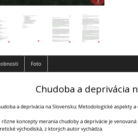
obnosti
Foto
Chudoba a deprivácia n
hudoba a deprivácia na Slovensku: Metodologické aspekty a e
rôzne koncepty merania chudoby a deprivácie je venovaná prv
oretické východiská, z ktorých autor vychádza.