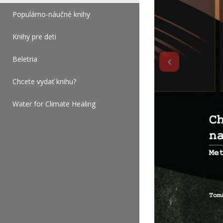
Populárno-náučné knihy
Knihy pre deti
Beletria
Chcete vydať knihu?
Water for Climate Healing