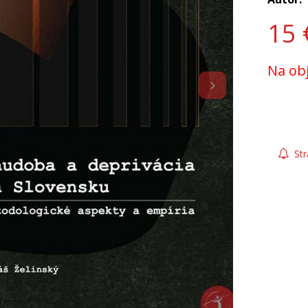
15
Na ob
Str