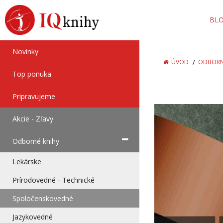
BL
Novinky
ÚVOD
ODBORN
Top ponuka
Pripravujeme
Akcie - Zľavy
Odborné knihy
Lekárske
Prírodovedné - Technické
Spoločenskovedné
Jazykovedné