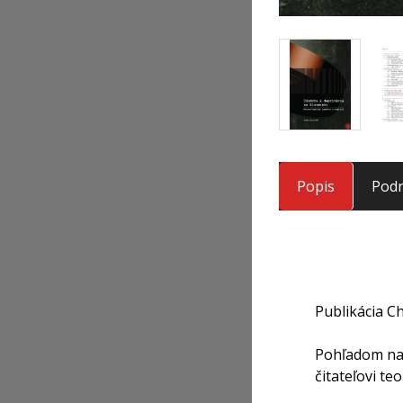
Popis
Podr
Publikácia C
Pohľadom na 
čitateľovi te