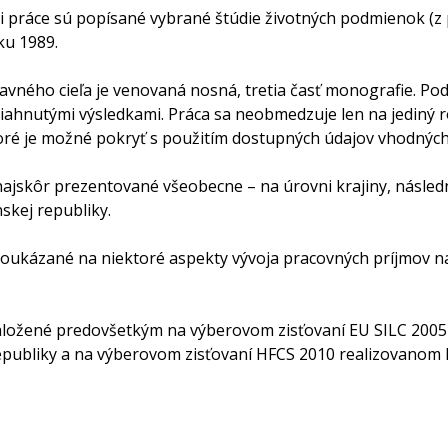
ti práce sú popísané vybrané štúdie životných podmienok (z
ku 1989.
avného cieľa je venovaná nosná, tretia časť monografie. P
iahnutými výsledkami. Práca sa neobmedzuje len na jediný r
oré je možné pokryť s použitím dostupných údajov vhodnýc
najskôr prezentované všeobecne – na úrovni krajiny, násled
skej republiky.
poukázané na niektoré aspekty vývoja pracovných príjmov
aložené predovšetkým na výberovom zisťovaní EU SILC 2005
epubliky a na výberovom zisťovaní HFCS 2010 realizovano