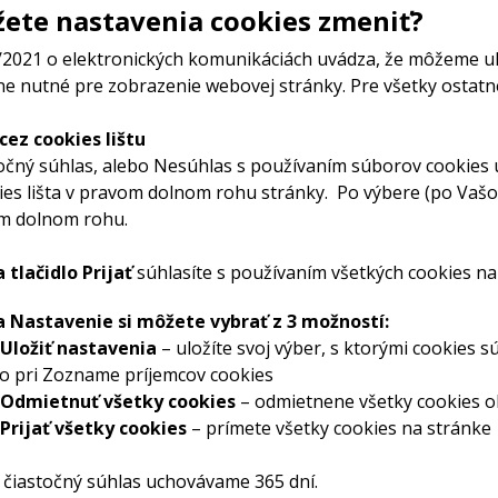
ete nastavenia cookies zmeniť?
/2021 o elektronických komunikáciách uvádza, že môžeme uk
e nutné pre zobrazenie webovej stránky. Pre všetky ostatn
cez cookies lištu
točný súhlas, alebo Nesúhlas s používaním súborov cookies 
ies lišta v pravom dolnom rohu stránky. Po výbere (po Vašo
om dolnom rohu.
 tlačidlo Prijať
súhlasíte s používaním všetkých cookies na
a Nastavenie si môžete vybrať z 3 možností:
Uložiť nastavenia
– uložíte svoj výber, s ktorými cookies sú
bo pri Zozname príjemcov cookies
Odmietnuť všetky cookies
– odmietnene všetky cookies 
Prijať všetky cookies
– prímete všetky cookies na stránke
j čiastočný súhlas uchovávame 365 dní.