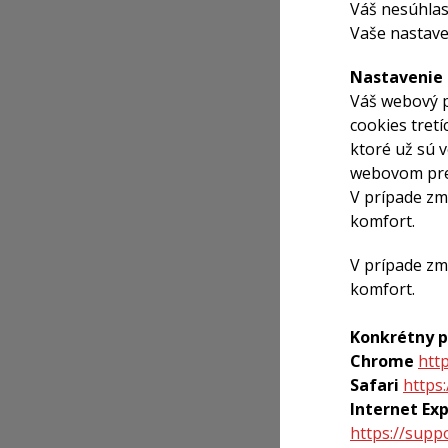
Váš nesúhlas
Vaše nastave
Nastavenie 
Váš webový p
cookies tretí
ktoré už sú 
webovom preh
V prípade zm
komfort.
V prípade zm
komfort.
Konkrétny p
Chrome
htt
Safari
https
Internet Ex
https://sup