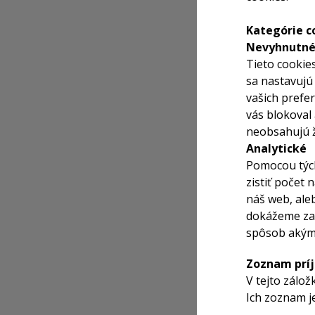
Kategórie c
Nevyhnutn
Tieto cookie
sa nastavujú
vašich prefe
vás blokoval
neobsahujú ž
Analytické
Pomocou tých
zistiť počet
náš web, ale
dokážeme zai
spôsob akým 
Zoznam prí
V tejto zálo
Ich zoznam je