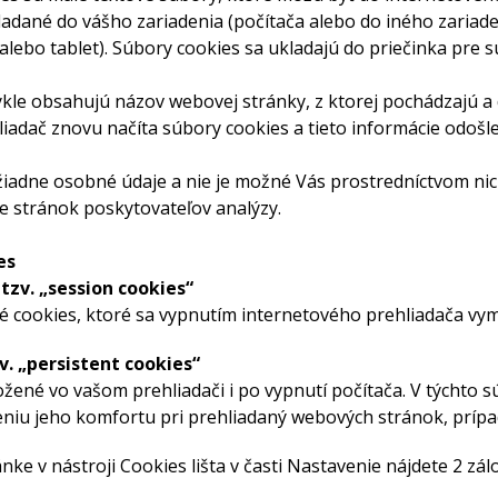
ladané do vášho zariadenia (počítača alebo do iného zariade
lebo tablet). Súbory cookies sa ukladajú do priečinka pre 
kle obsahujú názov webovej stránky, z ktorej pochádzajú a 
iadač znovu načíta súbory cookies a tieto informácie odošl
iadne osobné údaje a nie je možné Vás prostredníctvom nich
ne stránok poskytovateľov analýzy.
es
tzv. „session cookies“
é cookies, ktoré sa vypnutím internetového prehliadača vy
v. „persistent cookies“
ožené vo vašom prehliadači i po vypnutí počítača. V týchto 
šeniu jeho komfortu pri prehliadaný webových stránok, prípa
nke v nástroji Cookies lišta v časti Nastavenie nájdete 2 z