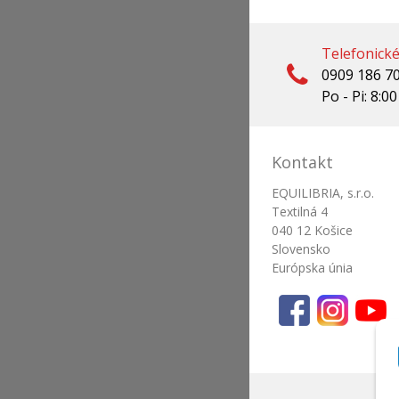
Telefonick
0909 186 7
Po - Pi: 8:00
Kontakt
EQUILIBRIA, s.r.o.
Textilná 4
040 12 Košice
Slovensko
Európska únia