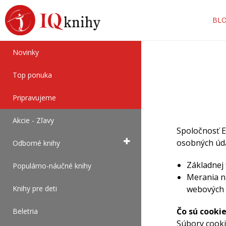
BL
Novinky
Top ponuka
Pripravujeme
Akcie - Zľavy
Spoločnosť E
osobných úda
Odborné knihy
Základnej
Populárno-náučné knihy
Merania ná
Knihy pre deti
webových 
Čo sú cooki
Beletria
Súbory cooki