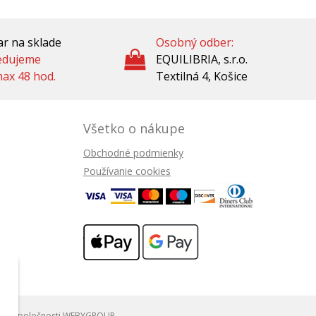
r na sklade
Osobný odber:
edujeme
EQUILIBRIA, s.r.o.
ax 48 hod.
Textilná 4, Košice
Všetko o nákupe
Obchodné podmienky
Používanie cookies
ing
spoločnosti
WEBYGROUP