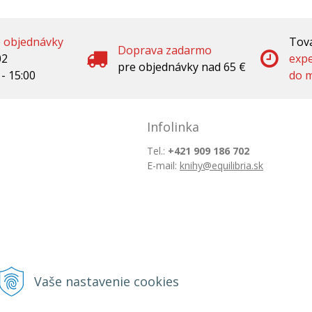
é objednávky
Tova
Doprava zadarmo
02
exp
pre objednávky nad 65 €
 - 15:00
do m
Infolinka
Tel.:
+421 909 186 702
E-mail:
knihy@equilibria.sk
Vaše nastavenie cookies
© 2026 IQ knihy •
tvorba eshopu cez UNIobchod
,
webhost