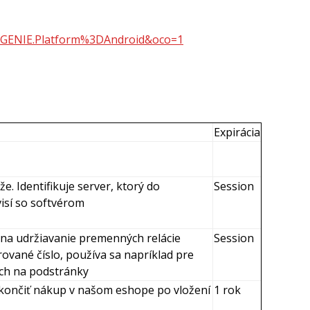
o=GENIE.Platform%3DAndroid&oco=1
Expirácia
. Identifikuje server, ktorý do
Session
isí so softvérom
a na udržiavanie premenných relácie
Session
ované číslo, používa sa napríklad pre
och na podstránky
dokončiť nákup v našom eshope po vložení
1 rok