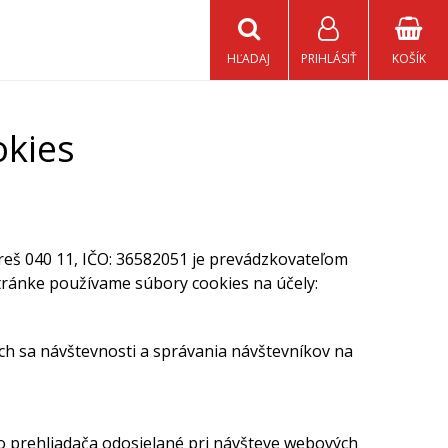
HĽADAJ
PRIHLÁSIŤ
KOŠÍK
okies
ereš 040 11, IČO: 36582051 je prevádzkovateľom
tránke používame súbory cookies na účely:
ich sa návštevnosti a správania návštevníkov na
o prehliadača odosielané pri návšteve webových