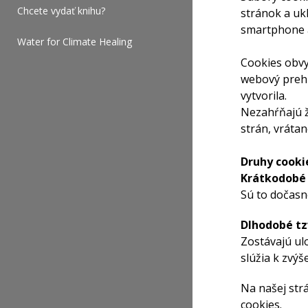
Chcete vydať knihu?
stránok a uk
smartphone a
Water for Climate Healing
Cookies obvy
webový prehl
vytvorila.
Nezahŕňajú ž
strán, vráta
Druhy cooki
Krátkodobé 
Sú to dočasn
Dlhodobé tz
Zostávajú ul
slúžia k zvý
Na našej strá
cookies.