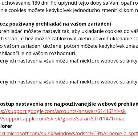
 uchovávame 180 dní. Po uplynutí tejto doby sa Vám opäť ro
nie cookies možete kedykoľvek jednoducho zmeniť klikom n
cez používaný prehliadač na vašom zariadení
rehliadač môžete nastaviť tak, aby ukladanie cookies do vášh
ch strán. Je tiež možné zablokovať alebo povoliť ukladanie c
vo vašom zariadení uložené, potom môžete kedykoľvek zmazať
liadači je na vašom rozhodnutí.
eny ich nastavenia však môžu mať niektoré webové stránky
eny ich nastavenia však môžu mať niektoré webové stránky
ostup nastavenia pre najpoužívanejšie webové prehliad
ps://support.google.com/accounts/answer/61416?hl=sk
://support.apple.com/sk-sk/guide/safari/sfri11471/mac
plorer
port.microsoft.com/sk-sk/windows/odstr%C3%A1nenie-a-s