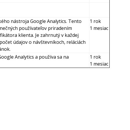
kého nástroja Google Analytics. Tento
1 rok
dinečných používateľov priradením
1 mesiac
kátora klienta. Je zahrnutý v každej
počet údajov o návštevníkoch, reláciách
ánok.
Google Analytics a používa sa na
1 rok
1 mesiac