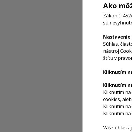
Ako môž
Zákon č. 452
sú nevyhnutn
Nastavenie 
Súhlas, čias
nástroj Cook
štítu v prav
Kliknutím na
Kliknutím n
Kliknutím na
cookies, ale
Kliknutím na
Kliknutím na
Váš súhlas a