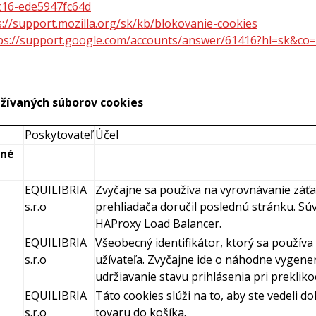
c16-ede5947fc64d
s://support.mozilla.org/sk/kb/blokovanie-cookies
ps://support.google.com/accounts/answer/61416?hl=sk&c
ívaných súborov cookies
Poskytovateľ
Účel
tné
EQUILIBRIA
Zvyčajne sa používa na vyrovnávanie záťaže
s.r.o
prehliadača doručil poslednú stránku. Súv
HAProxy Load Balancer.
EQUILIBRIA
Všeobecný identifikátor, ktorý sa použív
s.r.o
užívateľa. Zvyčajne ide o náhodne vygener
udržiavanie stavu prihlásenia pri preklik
EQUILIBRIA
Táto cookies slúži na to, aby ste vedeli 
s.r.o
tovaru do košíka.