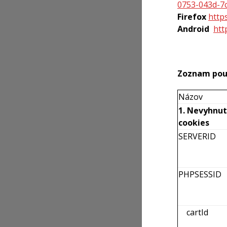
0753-043d-7
Firefox
http
Android
htt
Zoznam použ
Názov
1. Nevyhnu
cookies
SERVERID
PHPSESSID
cartId