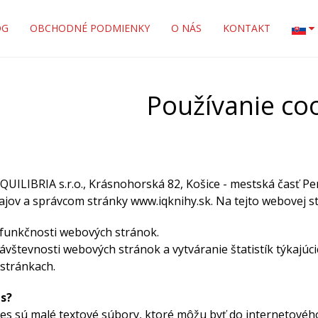
OG
OBCHODNÉ PODMIENKY
O NÁS
KONTAKT
Používanie co
QUILIBRIA s.r.o., Krásnohorská 82, Košice - mestská časť P
jov a správcom stránky www.iqknihy.sk. Na tejto webovej s
 funkčnosti webových stránok.
vštevnosti webových stránok a vytváranie štatistík týkajúc
stránkach.
es?
es sú malé textové súbory, ktoré môžu byť do internetovéh