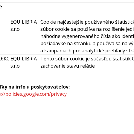
é
EQUILIBRIA
Cookie najčastejšie používaného štatistic
s.r.o
súbor cookie sa používa na rozlíšenie je
náhodne vygenerovaného čísla ako identifi
požiadavke na stránku a používa sa na vý
a kampaniach pre analytické prehľady str
L6KC
EQUILIBRIA
Tento súbor cookie je súčasťou štatistík 
s.r.o
zachovanie stavu relácie
ľky na info u poskytovateľov:
s://policies.google.com/privacy