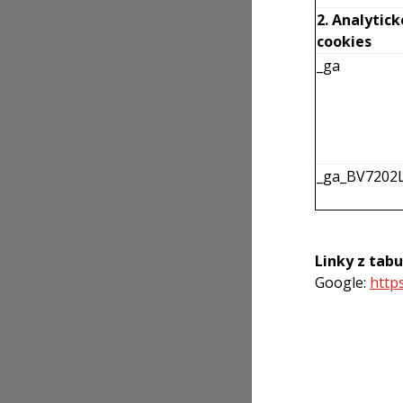
2. Analytick
cookies
_ga
_ga_BV7202
Linky z tabu
Google:
http