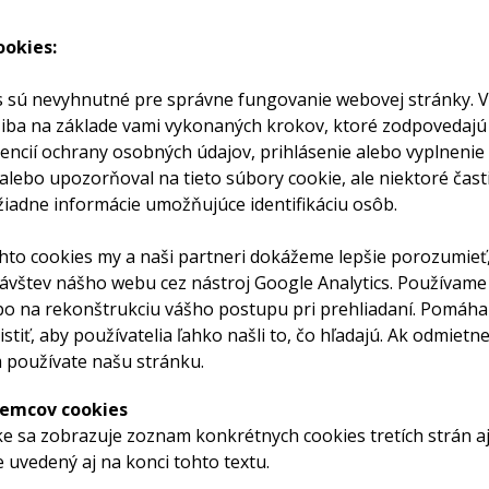
ookies:
é
s sú nevyhnutné pre správne fungovanie webovej stránky. 
 iba na základe vami vykonaných krokov, ktoré zodpovedajú
rencií ochrany osobných údajov, prihlásenie alebo vyplnenie
 alebo upozorňoval na tieto súbory cookie, ale niektoré ča
iadne informácie umožňujúce identifikáciu osôb.
to cookies my a naši partneri dokážeme lepšie porozumieť
 návštev nášho webu cez nástroj Google Analytics. Používame
bo na rekonštrukciu vášho postupu pri prehliadaní. Pomáha
stiť, aby používatelia ľahko našli to, čo hľadajú. Ak odmiet
používate našu stránku.
jemcov cookies
žke sa zobrazuje zoznam konkrétnych cookies tretích strán a
 uvedený aj na konci tohto textu.