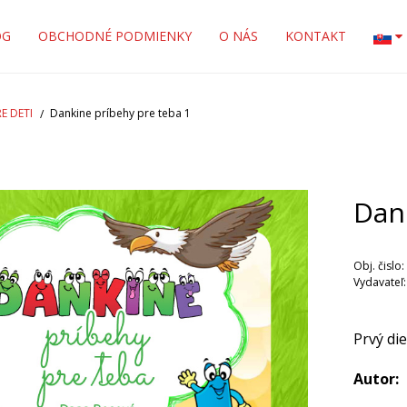
OG
OBCHODNÉ PODMIENKY
O NÁS
KONTAKT
E DETI
Dankine príbehy pre teba 1
Dan
Obj. čislo:
Vydavateľ
Prvý die
Autor