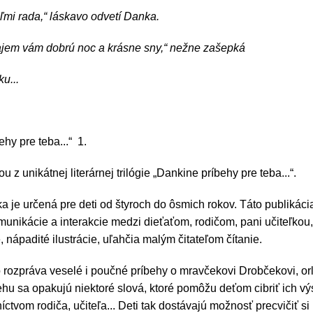
ľmi rada,“ láskavo odvetí Danka.
ajem vám dobrú noc a krásne sny,“ nežne zašepká
u...
hy pre teba...“ 1.
u z unikátnej literárnej trilógie „Dankine príbehy pre teba...“.
a je určená pre deti od štyroch do ôsmich rokov. Táto publikáci
unikácie a interakcie medzi dieťaťom, rodičom, pani učiteľkou, 
, nápadité ilustrácie, uľahčia malým čitateľom čítanie.
rozpráva veselé i poučné príbehy o mravčekovi Drobčekovi, or
hu sa opakujú niektoré slová, ktoré pomôžu deťom cibriť ich v
íctvom rodiča, učiteľa... Deti tak dostávajú možnosť precvičiť s