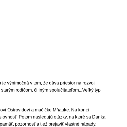
a je výnimočná v tom, že dáva priestor na rozvoj
starým rodičom, či iným spolučitateľom...Veľký typ
lovi Ostrovidovi a mačičke Mňauke. Na konci
ýslovnosť. Potom nasledujú otázky, na ktoré sa Danka
i pamäť, pozornosť a tiež prejaviť vlastné nápady.