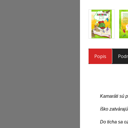
Popis
Podr
Kamaráti sú p
íško zatváraj
Do ticha sa o