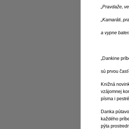
„Pravdaže, ve
„Kamaráti, pr
a vypne baterk
„Dankine príbe
sú prvou časťo
Knižná novink
vzájomnej kom
písma i pestré
Danka pútavo 
každého príbe
pýta prostredn