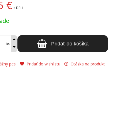
5
€
s DPH
lade
Pridať do košíka
ks
ážny pes
Pridať do wishlistu
Otázka na produkt