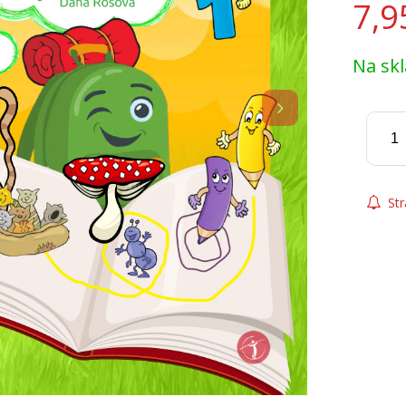
7,9
Na sk
Str