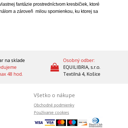
astnej fantázie prostredníctvom kresbičiek, ktoré
inálom a zároveň milou spomienkou, ku ktorej sa
r na sklade
Osobný odber:
edujeme
EQUILIBRIA, s.r.o.
ax 48 hod.
Textilná 4, Košice
Všetko o nákupe
Obchodné podmienky
Používanie cookies