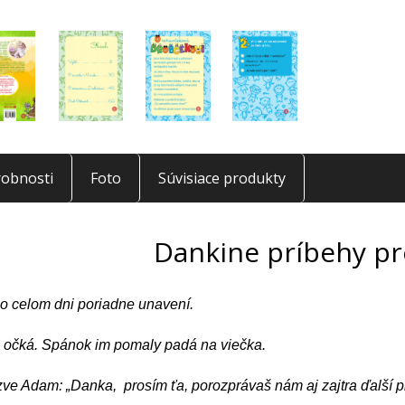
obnosti
Foto
Súvisiace produkty
Dankine príbehy pr
o celom dni poriadne unavení.
ú očká. Spánok im pomaly padá na viečka.
zve Adam: „Danka, prosím ťa, porozprávaš nám aj zajtra ďalší p