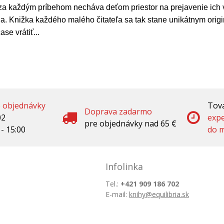
za každým príbehom necháva deťom priestor na prejavenie ich vl
a. Knižka každého malého čitateľa sa tak stane unikátnym orig
se vrátiť...
é objednávky
Tova
Doprava zadarmo
02
exp
pre objednávky nad 65 €
 - 15:00
do m
Infolinka
Tel.:
+421 909 186 702
E-mail:
knihy@equilibria.sk