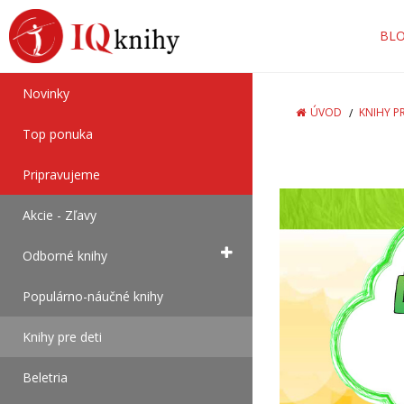
BL
Novinky
ÚVOD
KNIHY PR
Top ponuka
Pripravujeme
Akcie - Zľavy
Odborné knihy
Populárno-náučné knihy
Knihy pre deti
Beletria