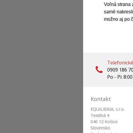
Voľná strana 
samé nakresli
možno aj po ča
Telefonick
0909 186 7
Po - Pi: 8:00
Kontakt
EQUILIBRIA, s.r.o.
Textilná 4
040 12 Košice
Slovensko