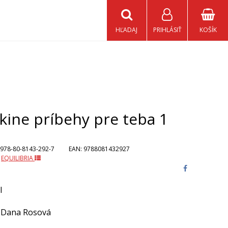
HĽADAJ
PRIHLÁSIŤ
KOŠÍK
kine príbehy pre teba 1
978-80-8143-292-7
EAN:
9788081432927
:
EQUILIBRIA
l
Dana Rosová