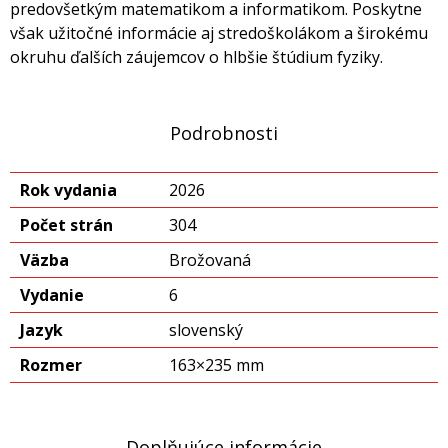
predovšetkým matematikom a informatikom. Poskytne
však užitočné informácie aj stredoškolákom a širokému
okruhu ďalších záujemcov o hlbšie štúdium fyziky.
Podrobnosti
Rok vydania
2026
Počet strán
304
Väzba
Brožovaná
Vydanie
6
Jazyk
slovenský
Rozmer
163×235 mm
Doplňujúce informácie