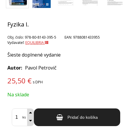
Fyzika I.
Obj. čislo:
978-80-8143-395-5
EAN:
9788081433955
Vydavateľ:
EQUILIBRIA
Šieste doplnené vydanie
Autor
Pavol Petrovič
25,50
€
s DPH
Na sklade
ks
Pridať do košíka