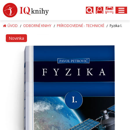
ÚVOD
ODBORNÉ KNIHY
PRÍRODOVEDNÉ - TECHNICKÉ
Fyzika I.
Novinka