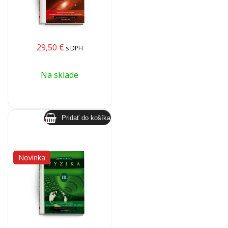
29,50
€
s DPH
Na sklade
Fyzika III.
Novinka