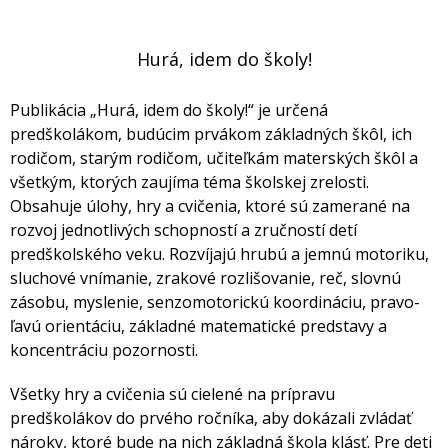
Hurá, idem do školy!
Publikácia „Hurá, idem do školy!“ je určená
predškolákom, budúcim prvákom základných škôl, ich
rodičom, starým rodičom, učiteľkám materských škôl a
všetkým, ktorých zaujíma téma školskej zrelosti.
Obsahuje úlohy, hry a cvičenia, ktoré sú zamerané na
rozvoj jednotlivých schopností a zručností detí
predškolského veku. Rozvíjajú hrubú a jemnú motoriku,
sluchové vnímanie, zrakové rozlišovanie, reč, slovnú
zásobu, myslenie, senzomotorickú koordináciu, pravo-
ľavú orientáciu, základné matematické predstavy a
koncentráciu pozornosti.
Všetky hry a cvičenia sú cielené na prípravu
predškolákov do prvého ročníka, aby dokázali zvládať
nároky, ktoré bude na nich základná škola klásť. Pre deti