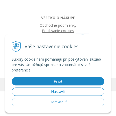
VŠETKO O NÁKUPE
Obchodné podmienky
Používanie cookies
Vaše nastavenie cookies
Súbory cookie nám pomáhajú pri poskytovaní služieb
pre vás. Umožňujú spoznať a zapamätať si vaše
preferencie.
Prijať
© 2026 IQ knihy •
tvorba eshopu cez UNIobchod
,
webhosting
spoločnosti
WEBYGROUP
Nastaviť
Odmietnuť