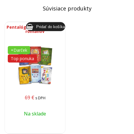
Súvisiace produkty
Pentalógia dobrodružných
románov
+Darček
Top ponuka
69
€
s DPH
Na sklade