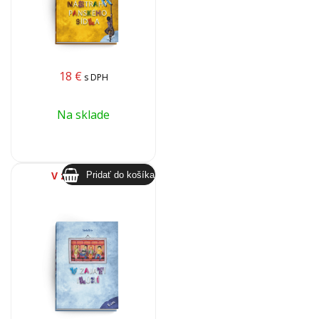
18
€
s DPH
Na sklade
V zajatí ilúzií