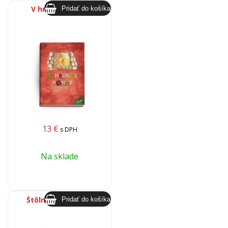
V hrobke bohov
13
€
s DPH
Na sklade
Štôlne dvoch tvárí