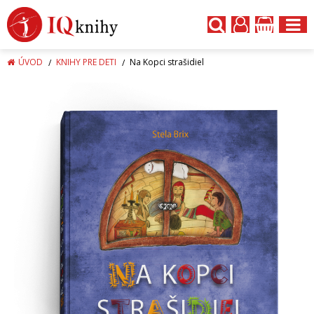
ÚVOD
KNIHY PRE DETI
Na Kopci strašidiel