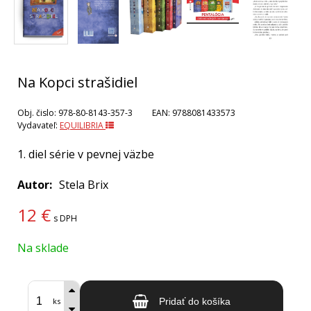
Na Kopci strašidiel
Obj. čislo:
978-80-8143-357-3
EAN:
9788081433573
Vydavateľ:
EQUILIBRIA
1. diel série v pevnej väzbe
Autor
Stela Brix
12
€
s DPH
Na sklade
ks
Pridať do košíka