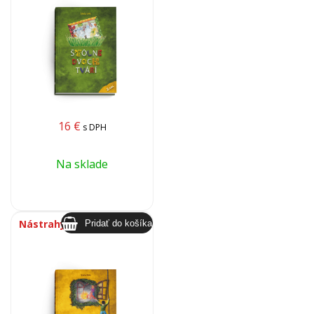
16
€
s DPH
Na sklade
Nástrahy panského sídla