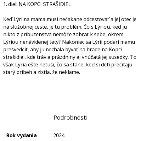
1. diel: NA KOPCI STRAŠIDIEL
Keď Lýriina mama musí nečakane odcestovať a jej otec je
na služobnej ceste, je tu problém. Čo s Lýriou, keď ju
nikto z príbuzenstva nemôže zobrať k sebe, okrem
Lýriou nenávidenej tety? Nakoniec sa Lýrii podarí mamu
presvedčiť, aby ju nechala bývať na hrade na Kopci
strašidiel, kde trávia prázdniny aj vnúčatá jej susedky. To
však Lýria ešte netuší, čo sa stane, keď si deti prečítajú
starý príbeh a zistia, že neklame.
Podrobnosti
Rok vydania
2024