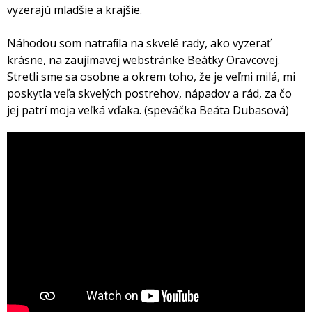
vyzerajú mladšie a krajšie.
Náhodou som natraﬁla na skvelé rady, ako vyzerať
krásne, na zaujímavej webstránke Beátky Oravcovej.
Stretli sme sa osobne a okrem toho, že je veľmi milá, mi
poskytla veľa skvelých postrehov, nápadov a rád, za čo
jej patrí moja veľká vďaka. (speváčka Beáta Dubasová)