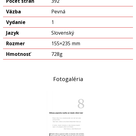
Počet strán
392
Väzba
Pevná
Vydanie
1
Jazyk
Slovenský
Rozmer
155×235 mm
Hmotnosť
728g
Fotogaléria