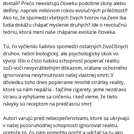
dostali? Prečo neexistujú človeku podobné slony alebo
delfíny, napriek miliónom rokov evolučných príležitostí?
Ako to, že spomedzi všetkých živých tvorov na Zemi iba
ľudia dokážu chápať myslenie druhých? Ide o revolučnú
teóriu, ktorá mení naše chápanie evolúcie človeka.
To, čo vyčlenilo ľudstvo spomedzi ostatných živočíšnych
druhov, nebol biologický, ale psychologický skok vo
vývoji. Išlo o čisto ľudskú schopnosť popierať realitu
zoči-voči nevyvrátiteľným dôkazom, vrátane ochotného
ignorovania nevyhnutnosti našej vlastnej smrti. V
dôsledku toho dnes popierame mnohé stránky reality,
ktoré sa nám nepáčia - fajčíme cigarety, jeme nezdravú
stravu a vyhýbame sa cvičeniu, i keď vieme, že tieto
návyky sú receptom na predčasnú smrť.
Autori varujú pred nebezpečenstvami, ktoré sa ukrývajú
v našej pozoruhodnej schopnosti ignorovať realitu,
pretože to, čo nám pomohlo prežiť a udržať sa tu ako