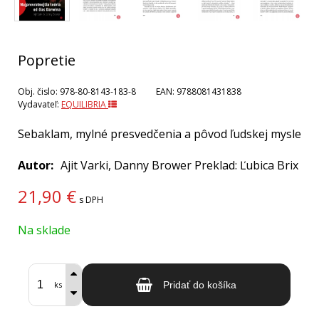
Popretie
Obj. čislo:
978-80-8143-183-8
EAN:
9788081431838
Vydavateľ:
EQUILIBRIA
Sebaklam, mylné presvedčenia a pôvod ľudskej mysle
Autor
Ajit Varki, Danny Brower Preklad: Ľubica Brix
21,90
€
s DPH
Na sklade
ks
Pridať do košíka