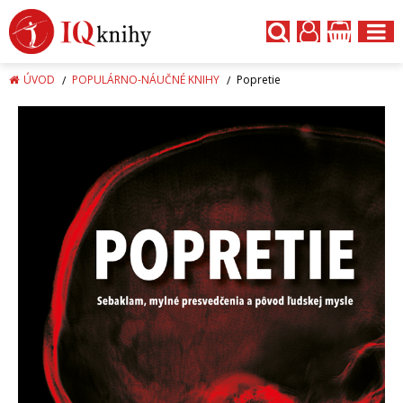
ÚVOD
POPULÁRNO-NÁUČNÉ KNIHY
Popretie