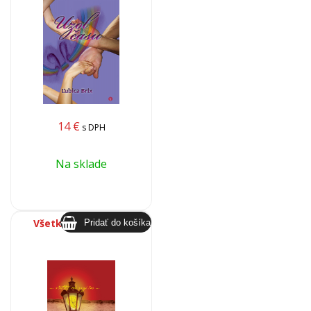
14
€
s DPH
Na sklade
Všetko má svoj čas