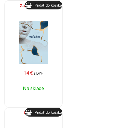
Zadné vrátka
14
€
s DPH
Na sklade
Uzol času