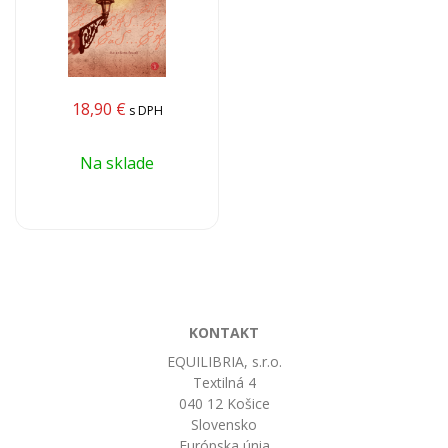
18,90
€
s DPH
Na sklade
KONTAKT
EQUILIBRIA, s.r.o.
Textilná 4
040 12 Košice
Slovensko
Európska únia