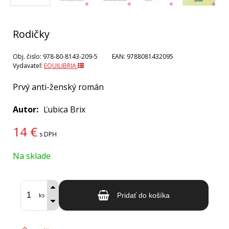
Rodičky
Obj. čislo:
978-80-8143-209-5
EAN:
9788081432095
Vydavateľ:
EQUILIBRIA
Prvý anti-ženský román
Autor
Ľubica Brix
14
€
s DPH
Na sklade
ks
Pridať do košíka