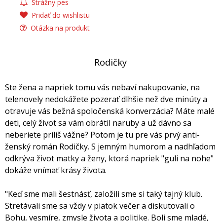
Strážny pes
Pridať do wishlistu
Otázka na produkt
Rodičky
Ste žena a napriek tomu vás nebaví nakupovanie, na
telenovely nedokážete pozerať dlhšie než dve minúty a
otravuje vás bežná spoločenská konverzácia? Máte malé
deti, celý život sa vám obrátil naruby a už dávno sa
neberiete príliš vážne? Potom je tu pre vás prvý anti-
ženský román Rodičky. S jemným humorom a nadhľadom
odkrýva život matky a ženy, ktorá napriek "guli na nohe"
dokáže vnímať krásy života.
"Keď sme mali šestnásť, založili sme si taký tajný klub.
Stretávali sme sa vždy v piatok večer a diskutovali o
Bohu, vesmíre, zmysle života a politike. Boli sme mladé,