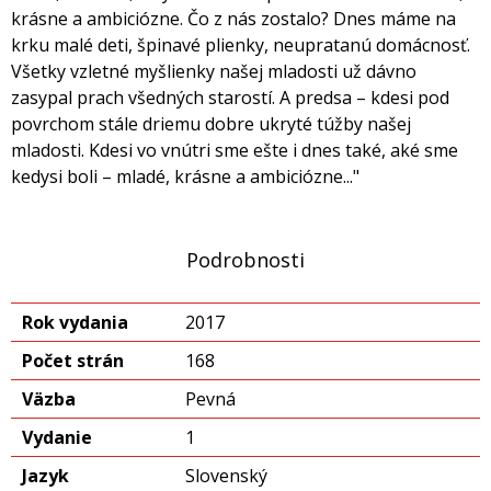
krásne a ambiciózne. Čo z nás zostalo? Dnes máme na
krku malé deti, špinavé plienky, neupratanú domácnosť.
Všetky vzletné myšlienky našej mladosti už dávno
zasypal prach všedných starostí. A predsa – kdesi pod
povrchom stále driemu dobre ukryté túžby našej
mladosti. Kdesi vo vnútri sme ešte i dnes také, aké sme
kedysi boli – mladé, krásne a ambiciózne..."
Podrobnosti
Rok vydania
2017
Počet strán
168
Väzba
Pevná
Vydanie
1
Jazyk
Slovenský