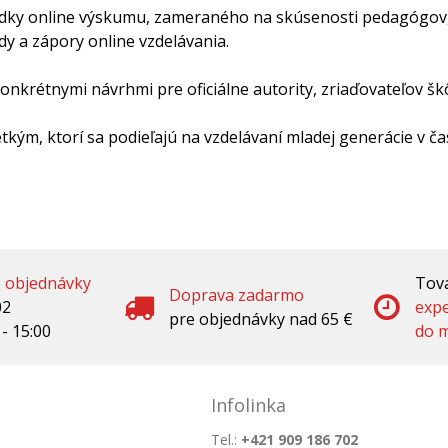
dky online výskumu, zameraného na skúsenosti pedagógov, 
ady a zápory online vzdelávania.
onkrétnymi návrhmi pre oficiálne autority, zriaďovateľov škô
tkým, ktorí sa podieľajú na vzdelávaní mladej generácie v č
é objednávky
Tova
Doprava zadarmo
02
exp
pre objednávky nad 65 €
 - 15:00
do m
Infolinka
Tel.:
+421 909 186 702