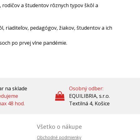
rodičov a študentov rôznych typov škôl a
l, riaditeľov, pedagógov, žiakov, študentov a ich
asoch po prvej vlne pandémie.
r na sklade
Osobný odber:
edujeme
EQUILIBRIA, s.r.o.
ax 48 hod.
Textilná 4, Košice
Všetko o nákupe
Obchodné podmienky