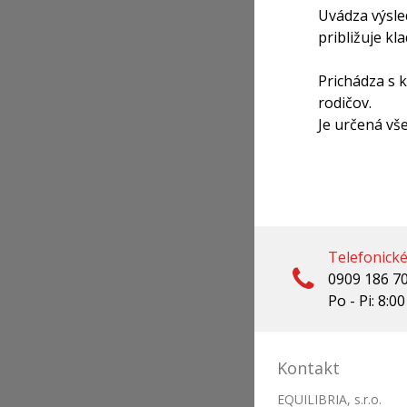
Uvádza výsle
približuje kl
Prichádza s k
rodičov.
Je určená vše
Telefonick
0909 186 7
Po - Pi: 8:00
Kontakt
EQUILIBRIA, s.r.o.