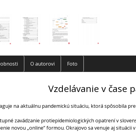
obnosti
O autorovi
Foto
Vzdelávanie v čase 
eaguje na aktuálnu pandemickú situáciu, ktorá spôsobila pr
tupné zavádzanie protiepidemiologických opatrení v slove
enie novou „online“ formou. Okrajovo sa venuje aj situácii v