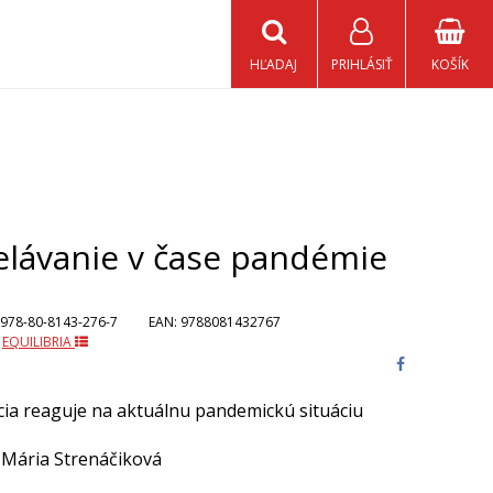
HĽADAJ
PRIHLÁSIŤ
KOŠÍK
elávanie v čase pandémie
978-80-8143-276-7
EAN:
9788081432767
:
EQUILIBRIA
cia reaguje na aktuálnu pandemickú situáciu
Mária Strenáčiková