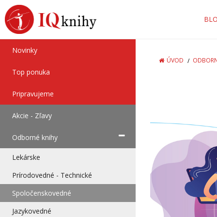
BL
Novinky
ÚVOD
ODBORN
Top ponuka
Pripravujeme
Akcie - Zľavy
Odborné knihy
Lekárske
Prírodovedné - Technické
Spoločenskovedné
Jazykovedné