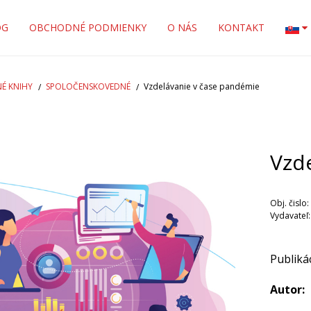
OG
OBCHODNÉ PODMIENKY
O NÁS
KONTAKT
É KNIHY
SPOLOČENSKOVEDNÉ
Vzdelávanie v čase pandémie
Vzd
Obj. čislo:
Vydavateľ
Publiká
Autor