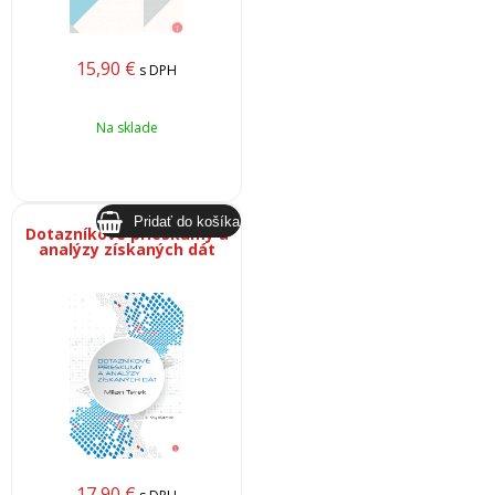
15,90
€
s DPH
Na sklade
Dotazníkové prieskumy a
analýzy získaných dát
17,90
€