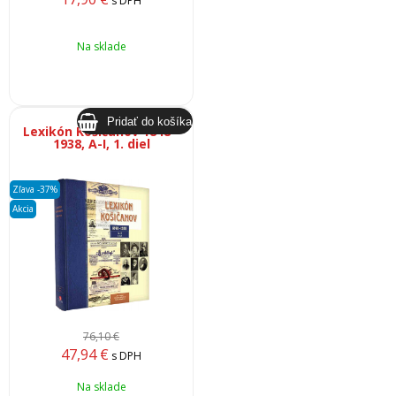
s DPH
Na sklade
Lexikón Košičanov 1848 -
1938, A-I, 1. diel
Zľava -37%
Akcia
76,10 €
47,94
€
s DPH
Na sklade