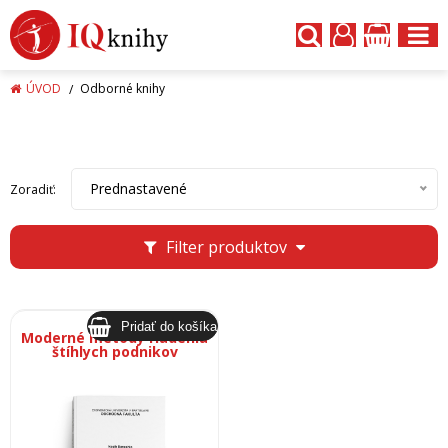
ÚVOD
Odborné knihy
Prednastavené
Zoradiť:
Filter produktov
Moderné metódy riadenia
štíhlych podnikov