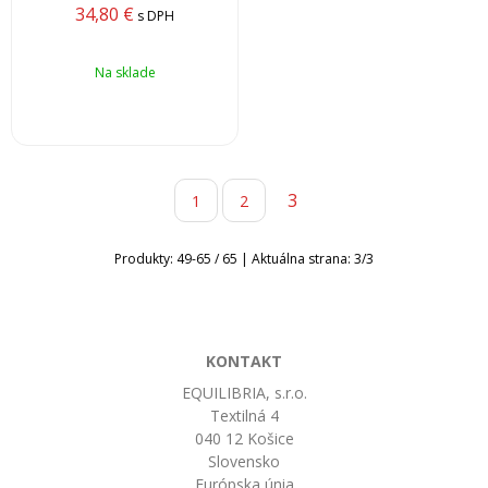
34,80
€
s DPH
Na sklade
3
1
2
Produkty:
49
-
65
/
65
| Aktuálna strana:
3
/
3
KONTAKT
EQUILIBRIA, s.r.o.
Textilná 4
040 12 Košice
Slovensko
Európska únia