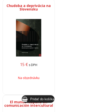
Chudoba a deprivácia na
Slovensku
15
€
s DPH
Na objednávku
El mundo hispano en
comunicación intercultural