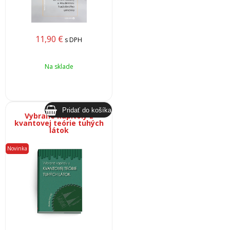
11,90
€
s DPH
Na sklade
Vybrané kapitoly z
kvantovej teórie tuhých
látok
Novinka