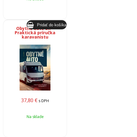
Obytné auto SK –
Praktická príručka
karavanistu
37,80
€
s DPH
Na sklade