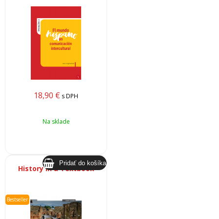
18,90
€
s DPH
Na sklade
History in a Textbook
Bestseller