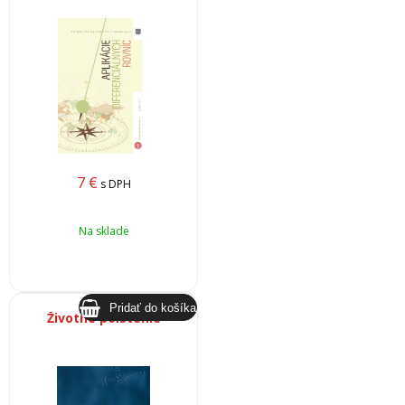
7
€
s DPH
Na sklade
Životné poistenie