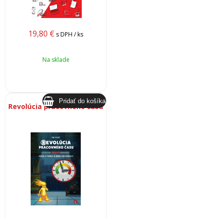
19,80
€
s DPH / ks
Na sklade
Revolúcia pracovného času