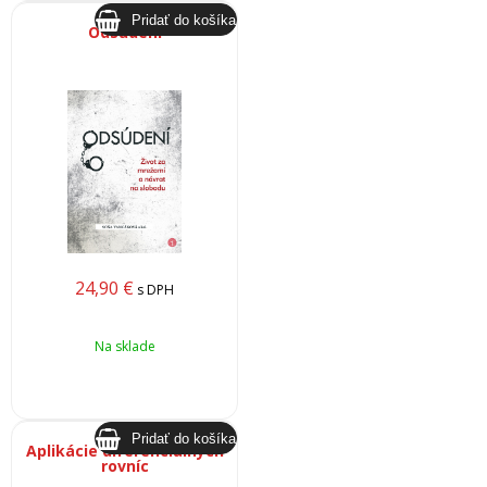
Odsúdení
24,90
€
s DPH
Na sklade
Aplikácie diferenciálnych
rovníc