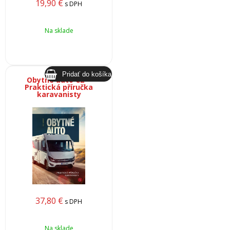
19,90
€
s DPH
Na sklade
Obytné auto CZ –
Praktická příručka
karavanisty
37,80
€
s DPH
Na sklade