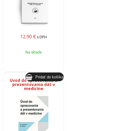
12,90
€
s DPH
Na sklade
Úvod do spracovania a
prezentovania dát v
medicíne