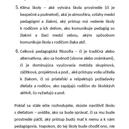
Klíma školy – aké vytvára škola prostredie (či je
bezpečné a podnetné), aká je atmosféra, vzťahy medzi
pedagógmi a žiakmi, aký prístup má vedenie školy
k rodičom a ich deťom, ako komunikuje pedagóg so
žiakmi a žiaci medzi sebou, akým spôsobom
komunikuje škola s rodičom žiaka atď.
Celková pedagogická filozofia – či je tradičná alebo
alternatívna, ako sa hodnotí (slovne alebo známkami),
či je dominujúca vyučovacia metóda skupinová,
zážitková, projektová a pod., aké prístupy volia učitelia
k žiakom, či sú priateľskí a rešpektujú požiadavky
dieťaťa a rodičov, ako zapájajú rodičov do školských
aktivít, čo vyžadujú a pod.
Pokiaľ sa stále ešte rozhodujete, skúste navštíviť školu
s dieťaťom – uvidíte, ako sa bude správať, či sa mu bude
prostredie páčiť, aký prístup budú mať k nemu a k vám
pedagógovia. Napokon, do tej školy bude chodiť ono, nie