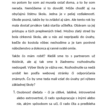
no potom by som asi musela ostať doma, a to by som
nerada. Nemôžeme si to dovoliť. Môže chodiť aj na
obyčajnú štátnu školu. Jedna je v pešej vzdialenosti.
Okolie pozná, takže by to zvládol aj sám. Ale tento rok by
mala dostať prvákov taká staršia učiteľka. Obávam sa jej
prístupu a tých preplnených tried. Možno zlatý stred by
bola cirkevná škola, ale u nás asi nepripadá do úvahy,
keďže do kostola vôbec nechodíme a je tam povinné
náboženstvo a dokonca aj ranné sväté omše.
Takže čo mám robiť? Riešili sme to s partnerom už
tisíckrát, ale aj tak sme k žiadnemu rozhodnutiu
nedospeli. Výber školy je vážna vec. Rozhodnutie sa nedá
urobiť len podľa webovej stránky či odporúčania
známych. Čo by sme teda mali vziať do úvahy pri výbere
základnej školy?
Osobnosť dieťaťa – či je citlivé, labilné, introvertné
alebo extrovertné, či rado spolupracuje s inými alebo
nie, akým spôsobom sa učí, či rado číta a predbieha