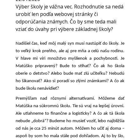
Výber školy je vážna vec. Rozhodnutie sa nedá
urobiť len podľa webovej stránky či
odporúčania známych. Čo by sme teda mali
vziať do úvahy pri výbere základnej školy?
Nadišiel čas, keď môj malý syn musí nastúpiť do školy. Je
to veľký krok preňho, ale aj pre mňa a celú našu rodinu.
V hlave mi víri množstvo myšlienok a pochybností. Je
Matúško pripravený? Bude to stíhať? Čo ak ho škola
oberie o detstvo? Alebo bude mať zlú učiteľku? Nebudú
ho šikanovať? Ako si poradí so zlými známkami? A čo ak
bude školu nenávidieť?
Premýšľam nad rôznymi alternatívami. Môžeme dať
Matúška na súkromnú školu. Tie sú vraj na lepšej úrovni.
Ale utiahneme to finančne a logisticky? A čo ak tá škola
nebude „dobrá“? Budeme ho musieť voziť, lebo najbližšia
od nás je cca 25 minút autom. Môžem ho učiť aj doma –
aspoň by som ho mala stále pod dohľadom. Aj to by šlo,