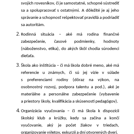
svojich rovesníkov, či je samostatné, schopné sústrediť
sa a spolupracovať s ostatnými. A dôležité je aj jeho
správanie a schopnosť rešpektovať pravidlá a podriadiť
sa autoritám.
Rodinná situácia – aké má rodina finančné
zabezpečenie, časové podmienky, hodnoty
(náboženstvo, etika), do akých škôl chodia súrodenci
dieťaťa.
Škola ako inštitúcia – či má škola dobré meno, aké má
referencie u známych, či sú jej vízie v súlade
s preferenciami rodiny (dôraz na výkon, na
osobnostný rozvoj, podpora talentu a pod.), aké je
materiálne a personálne zabezpečenie (vybavenie
a priestory školy, kvalifikácia a skúsenosti pedagógov).
Organizácia vyučovania – či má škola k dispozícii
školský klub a krúžky, kedy sa začína a končí
vyučovanie, aký je počet žiakov v triedach,
organizovanie výletov, exkurzií a dní otvorených dverí.