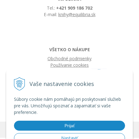
Tel.:
+421 909 186 702
E-mail:
knihy@equilibria.sk
VŠETKO O NÁKUPE
Obchodné podmienky
Používanie cookies
Vaše nastavenie cookies
Súbory cookie nám pomáhajú pri poskytovaní služieb
pre vás. Umožňujú spoznať a zapamätať si vaše
preferencie.
Prijať
© 2026 IQ knihy •
tvorba eshopu cez UNIobchod
,
webhosting
spoločnosti
WEBYGROUP
Nastaviť